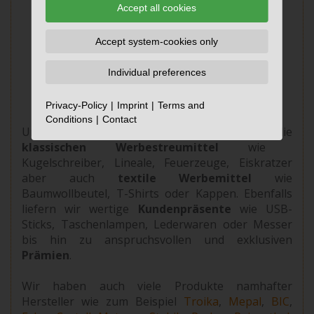
Accept all cookies
Accept system-cookies only
Individual preferences
Privacy-Policy
Imprint
Terms and
Conditions
Contact
Unser Werbemittelsortiment umfasst die
klassischen Werbestreumittel
wie
Kugelschreiber, Lineale, Feuerzeuge, Eiskratzer
aber auch
textile Werbemittel
wie
Baumwollbeutel, T-Shirts oder Kappen. Ebenfalls
liefern wir wertige
Kundenpräsente
wie USB-
Sticks, Taschenlampen, Lederwaren oder Messer
bis hin zu anspruchsvollen und exklusiven
Prämien
.
Wir haben auch viele Produkte namhafter
Hersteller wie zum Beispiel
Troika
,
Mepal
,
BIC
,