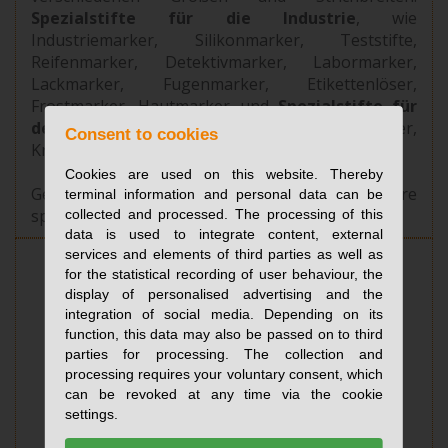
Spezialstifte für die Industrie
, wie
Industriemarker, Silikonmarker, Teststifte,
Reifenmarker, Detektivmarker, Labormarker,
Lackmarker, Fugenmarker, Etikettenlöser,
Frostmarker, Hautmarker und
Spezialstifte für
den kreativen Bereich
, wie Textilmarker,
Consent to cookies
Kreidemarker, Porzellanmarker.
Cookies are used on this website. Thereby
Gern entwickeln wir auch Sonderlösungen für Ihre
terminal information and personal data can be
spezielle Aufgabenstellung.
collected and processed. The processing of this
data is used to integrate content, external
services and elements of third parties as well as
for the statistical recording of user behaviour, the
display of personalised advertising and the
integration of social media. Depending on its
function, this data may also be passed on to third
parties for processing. The collection and
processing requires your voluntary consent, which
can be revoked at any time via the cookie
settings.