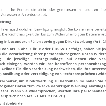
r juristische Person, die allein oder gemeinsam mit anderen ü
Adressen o. Ä.) entscheidet.
beitung
rer ausdrücklichen Einwilligung möglich. Sie können eine bereits
ns. Die Rechtmäßigkeit der bis zum Widerruf erfolgten Datenverar
g in besonderen Fällen sowie gegen Direktwerbung (Art. 
on Art. 6 Abs. 1 lit. e oder f DSGVO erfolgt, haben Sie jed
 die Verarbeitung Ihrer personenbezogenen Daten Widerspr
g. Die jeweilige Rechtsgrundlage, auf denen eine Ve
ch einlegen, werden wir Ihre betroffenen personenbezog
Gründe für die Verarbeitung nachweisen, die Ihre Interes
, Ausübung oder Verteidigung von Rechtsansprüchen (Wider
rbeitet, um Direktwerbung zu betreiben, so haben Sie d
ogener Daten zum Zwecke derartiger Werbung einzulegen; d
 steht. Wenn Sie widersprechen, werden Ihre personenbez
rspruch nach Art. 21 Abs. 2 DSGVO).
ichtsbehörde