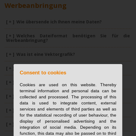
Werbeanbringung
[ + ]
Wie übersende ich Ihnen meine Daten?
[ + ]
Welches Dateiformat benötigen Sie für die
Werbeanbringung?
[ + ]
Was ist eine Vektorgrafik?
[ + ]
Erhalte ich einen Korrekturabzug?
Consent to cookies
[ + ]
Warum benötigen Sie einen Film?
Cookies are used on this website. Thereby
terminal information and personal data can be
[ + ]
Was ist ein Tampondruck?
collected and processed. The processing of this
data is used to integrate content, external
services and elements of third parties as well as
[ + ]
Was ist ein Siebdruck?
for the statistical recording of user behaviour, the
display of personalised advertising and the
[ + ]
Was ist eine Lasergravur?
integration of social media. Depending on its
function, this data may also be passed on to third