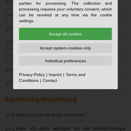
[ + ]
Was ist eine Ätzung?
parties for processing. The collection and
processing requires your voluntary consent, which
can be revoked at any time via the cookie
[ + ]
Was ist ein Transferdruck?
settings.
[ + ]
Was ist ein Digitaldruck?
Accept all cookies
[ + ]
Was ist ein Doming?
Accept system-cookies only
[ + ]
Was ist ein Stick?
Individual preferences
[ + ]
Was ist eine Prägung?
Privacy-Policy
Imprint
Terms and
Conditions
Contact
[ + ]
Was bedeutet eine Weißunterlegung?
Bestellung/Bezahlung
[ + ]
Wie kann ich bei Ihnen bestellen?
[ + ]
Kann ich auch weniger als die Mindestmenge